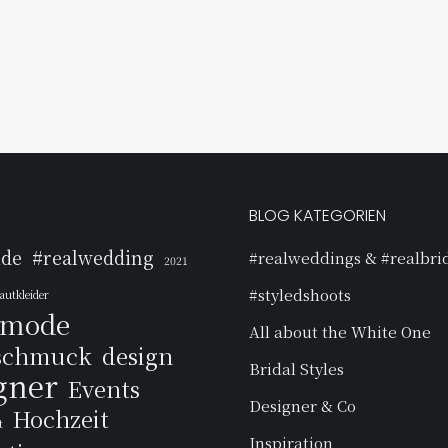
BLOG KATEGORIEN
ide
#realwedding
#realweddings & #realbri
2021
#styledshoots
autkleider
tmode
All about the White One
schmuck
design
Bridal Styles
gner
Events
Designer & Co
Hochzeit
t
Inspiration