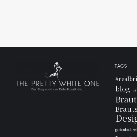
TAGS
#realbr
blog
Br
Brau
Braut
Desi
gartenhochzei