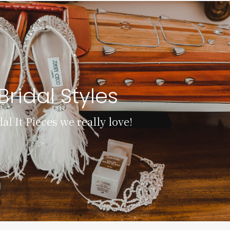
Bridal Styles
dal It-Pieces we really love!