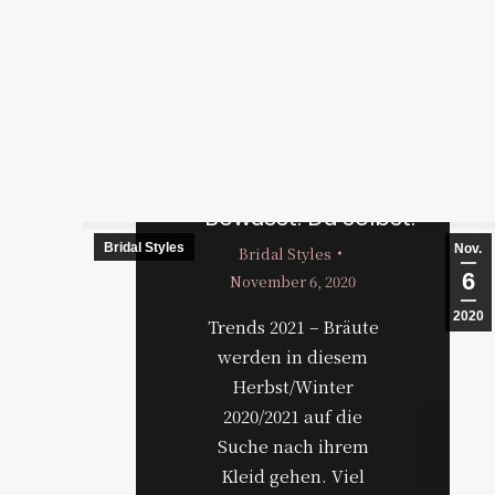
Brautmodentrends
2021 – Authentisch.
Bewusst. Du selbst.
Bridal Styles
Juli
Nov.
Bridal Styles
17
6
November 6, 2020
2020
2020
Trends 2021 – Bräute
werden in diesem
Herbst/Winter
2020/2021 auf die
Suche nach ihrem
Kleid gehen. Viel