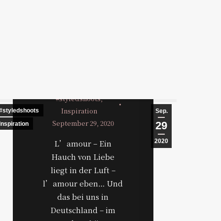
L’amour est
dans l’air
#styledshoots
,
Inspiration
#styledshoots
Designe
Sep.
September 29, 2020
29
Inspiration
2020
L’amour – Ein
Hauch von Liebe
liegt in der Luft –
l’amour eben… Und
das bei uns in
Deutschland – im