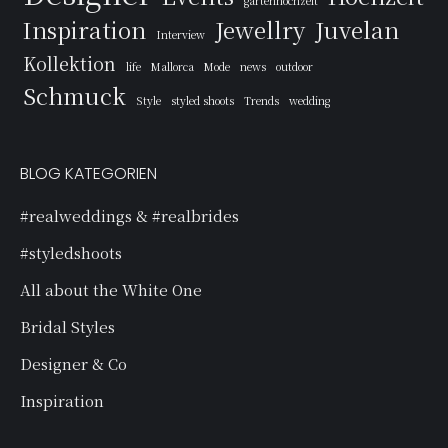
gartenhochzeit
Inspiration
Jewellry
Juvelan
Interview
Kollektion
life
Mallorca
Mode
news
outdoor
Schmuck
Style
styled shoots
Trends
wedding
BLOG KATEGORIEN
#realweddings & #realbrides
#styledshoots
All about the White One
Bridal Styles
Designer & Co
Inspiration