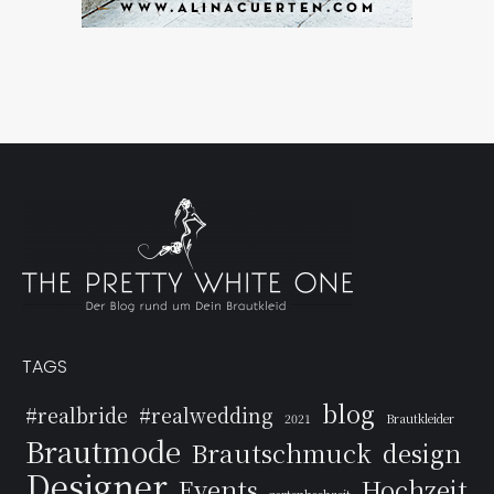
TAGS
blog
#realbride
#realwedding
2021
Brautkleider
Brautmode
Brautschmuck
design
Designer
Events
Hochzeit