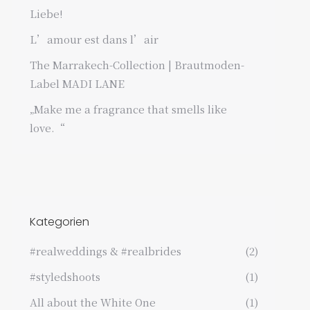
Liebe!
L’amour est dans l’air
The Marrakech-Collection | Brautmoden-
Label MADI LANE
„Make me a fragrance that smells like
love.“
Kategorien
#realweddings & #realbrides
(2)
#styledshoots
(1)
All about the White One
(1)