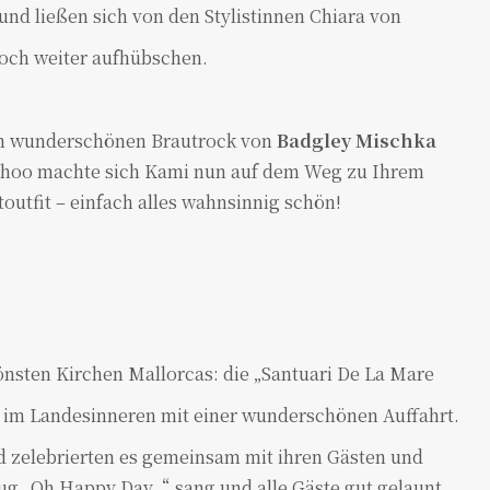
nd ließen sich von den Stylistinnen Chiara von
och weiter aufhübschen.
m wunderschönen Brautrock von
Badgley Mischka
hoo machte sich Kami nun auf dem Weg zu Ihrem
outfit – einfach alles wahnsinnig schön!
önsten Kirchen Mallorcas: die „Santuari De La Mare
 im Landesinneren mit einer wunderschönen Auffahrt.
nd zelebrierten es gemeinsam mit ihren Gästen und
g „Oh Happy Day“ sang und alle Gäste gut gelaunt