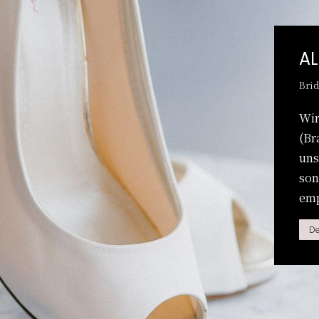
AL
Brid
Wir
(Br
uns
son
emp
De