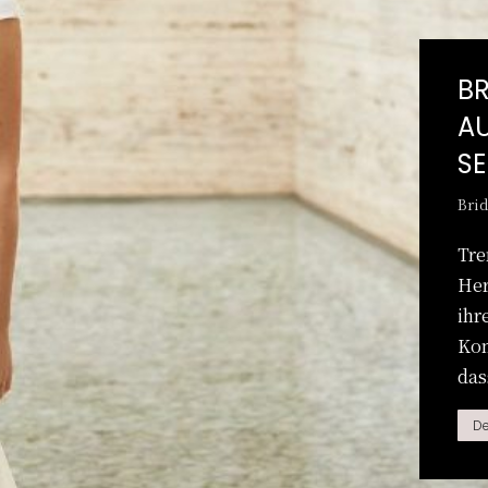
B
AU
SE
Brid
Tre
Her
ihr
Kom
das
De