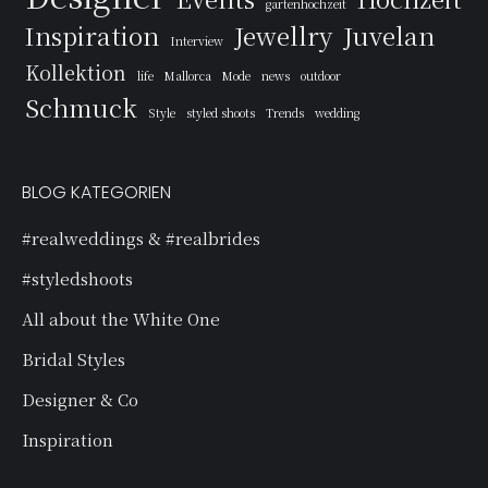
gartenhochzeit
Inspiration
Jewellry
Juvelan
Interview
Kollektion
life
Mallorca
Mode
news
outdoor
Schmuck
Style
styled shoots
Trends
wedding
BLOG KATEGORIEN
#realweddings & #realbrides
#styledshoots
All about the White One
Bridal Styles
Designer & Co
Inspiration