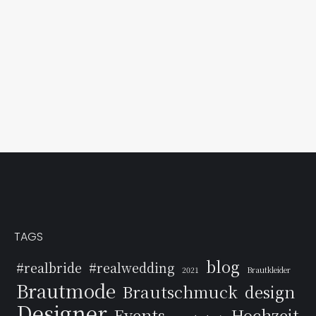
TAGS
blog
#realbride
#realwedding
2021
Brautkleider
Brautmode
Brautschmuck
design
Designer
Events
Hochzeit