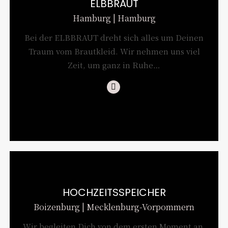
ELBBRAUT
Hamburg | Hamburg
Bei der ELBBRAUT dreht sich alles um Deinen
Traum vom Brautkleid. Wir nehmen uns viel
Zeit, um ganz in Ruhe…
Instagram
HOCHZEITSSPEICHER
Boizenburg | Mecklenburg-Vorpommern
Wir begleiten Dich von dem ersten Moment an,