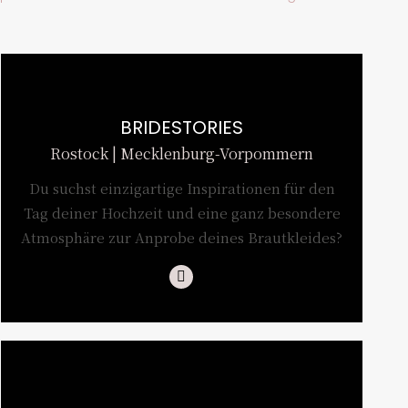
BRIDESTORIES
Rostock | Mecklenburg-Vorpommern
Du suchst einzigartige Inspirationen für den
Tag deiner Hochzeit und eine ganz besondere
Atmosphäre zur Anprobe deines Brautkleides?
Instagram