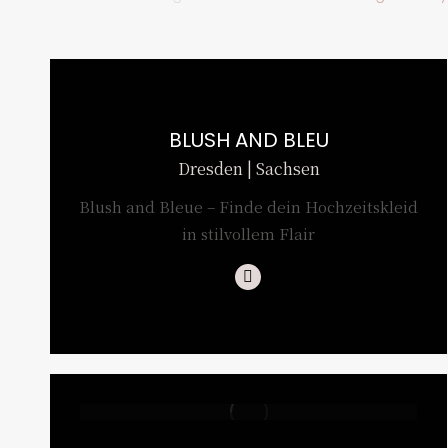
BLUSH AND BLEU
Dresden | Sachsen
Blush and Bleue – Finde dein Hochzeitskleid
in stilvollem Flair
Instagram