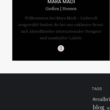
MARA MADI
Gießen | Hessen
Willkommen bei Mara Madi – Liebevoll
ausgewählt findest du bei uns exklusive Braut-
und Abendkleider internationaler Designer
und namhafter Labels.
Instagram
TAGS
#realbr
blog
Br