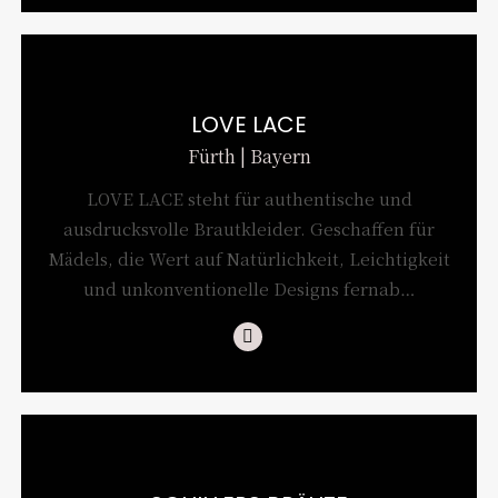
LOVE LACE
Fürth | Bayern
LOVE LACE steht für authentische und
ausdrucksvolle Brautkleider. Geschaffen für
Mädels, die Wert auf Natürlichkeit, Leichtigkeit
und unkonventionelle Designs fernab…
Instagram