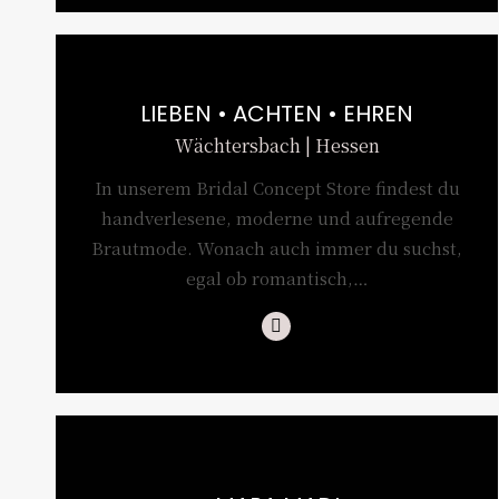
LIEBEN • ACHTEN • EHREN
Wächtersbach | Hessen
In unserem Bridal Concept Store findest du
handverlesene, moderne und aufregende
Brautmode. Wonach auch immer du suchst,
egal ob romantisch,…
Instagram