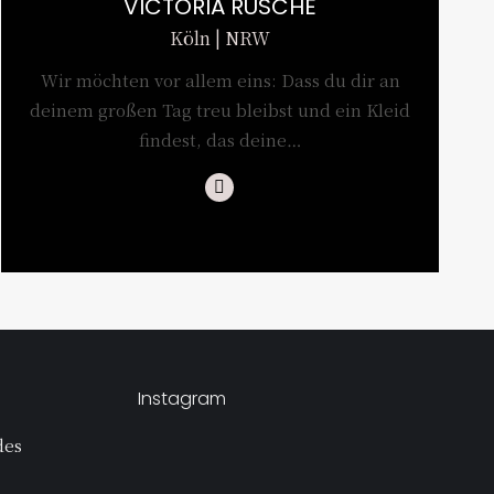
VICTORIA RÜSCHE
Köln | NRW
Wir möchten vor allem eins: Dass du dir an
deinem großen Tag treu bleibst und ein Kleid
findest, das deine…
Instagram
Instagram
des