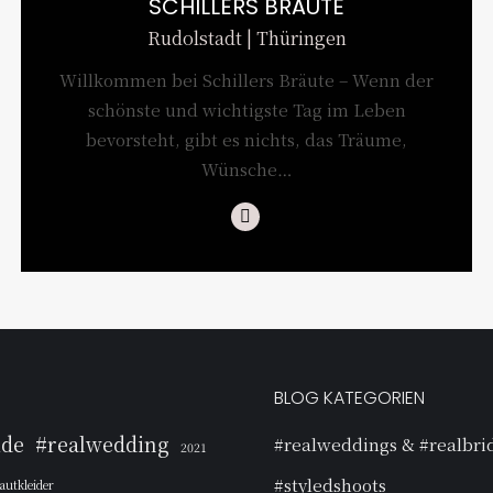
SCHILLERS BRÄUTE
Rudolstadt | Thüringen
Willkommen bei Schillers Bräute – Wenn der
schönste und wichtigste Tag im Leben
bevorsteht, gibt es nichts, das Träume,
Wünsche…
Instagram
BLOG KATEGORIEN
ide
#realwedding
#realweddings & #realbri
2021
#styledshoots
autkleider