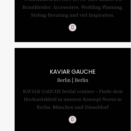
Brautkleider, Accessoires, Wedding Planning,
Styling-Beratung und viel Inspiration.
Instagram
KAVIAR GAUCHE
Berlin | Berlin
KAVIAR GAUCHE bridal couture – Finde dein
Hochzeitskleid in unseren Konzept Stores in
Berlin, München und Düsseldorf
Instagram