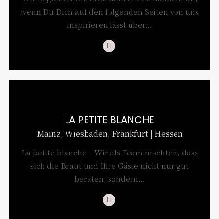
wenn Du Dich auf den folgenden Seiten von uns
inspirieren lässt über…
Instagram
LA PETITE BLANCHE
Mainz, Wiesbaden, Frankfurt | Hessen
La petite blanche – Wir als Team möchten, dass
sich die Braut und Ihre Gäste nicht nur gut
beraten, sondern…
Instagram