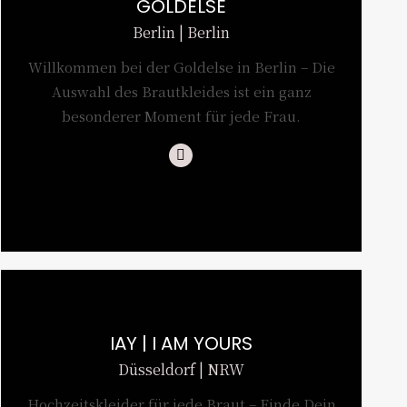
GOLDELSE
Berlin | Berlin
Willkommen bei der Goldelse in Berlin – Die
Auswahl des Brautkleides ist ein ganz
besonderer Moment für jede Frau.
Instagram
IAY | I AM YOURS
Düsseldorf | NRW
Hochzeitskleider für jede Braut – Finde Dein