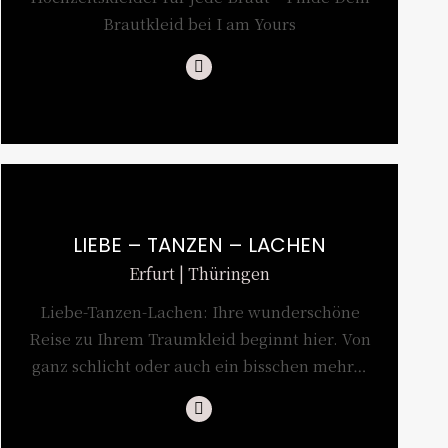
Brautkleid bei I am Yours
Instagram
LIEBE – TANZEN – LACHEN
Erfurt | Thüringen
Liebe-Tanzen-Lachen: Ihre wunderschöne
Reise zu Ihrem Traumkleid beginnt hier. Von
ganz schlicht oder auch ein bisschen mehr…
Instagram